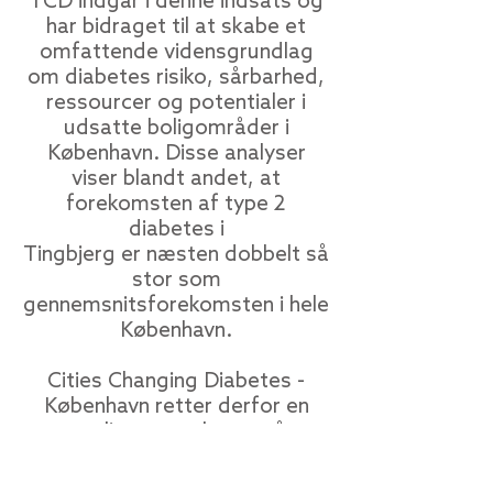
TCD indgår i denne indsats og
har bidraget til at skabe ​et
omfattende vidensgrundlag
om diabetes risiko, sårbarhed,
ressourcer og potentialer i
udsatte boligområder i
København. Disse analyser
viser blandt andet, at
forekomsten af type 2
diabetes i
Tingbjerg er næsten dobbelt så
stor som
gennemsnitsforekomsten i hele
København.
Cities Changing Diabetes -
København retter derfor en
særlig opmærksom på
Tingbjerg som
interventionsområde for