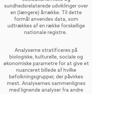
sundhedsrelaterede udviklinger over
en (længere) årrække. Til dette
formål anvendes data, som
udtrækkes af en række forskellige
nationale registre.
Analyserne stratificeres på
biologiske, kulturelle, sociale og
økonomiske parametre for at give et
nuanceret billede af hvilke
befolkningsgrupper, der påvirkes
mest. Analysernes sammenlignes
med lignende analyser fra andre
udsatte boligområder i Danmark i
forsøget på at vurdere, om
forandringerne kan tilskrives
indsatsen i lokalsamfundet eller
bredere samfundsrelaterede